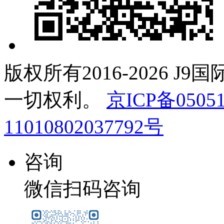
版权所有2016-2026 J
一切权利。
京ICP备05051
11010802037792号
咨询
微信扫码咨询