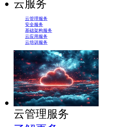
云服务
云管理服务
安全服务
基础架构服务
云应用服务
云培训服务
云管理服务