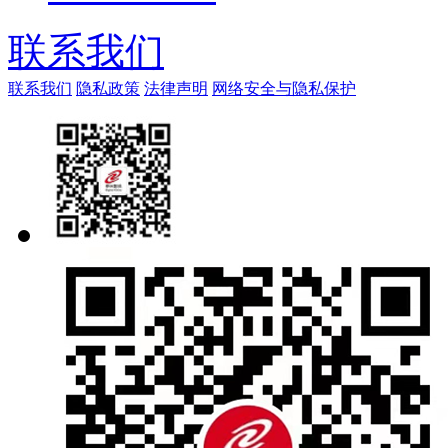
联系我们
联系我们
隐私政策
法律声明
网络安全与隐私保护