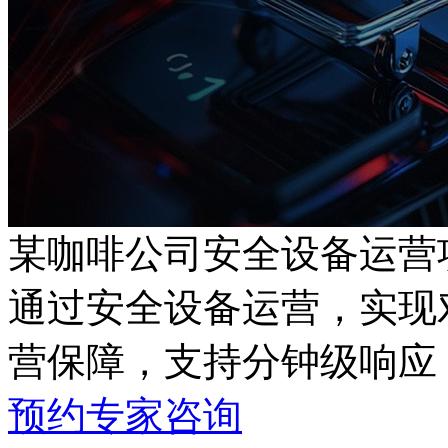
某咖啡公司安全设备运营
通过安全设备运营，
营保障，支持分钟级响应
预约专家咨询