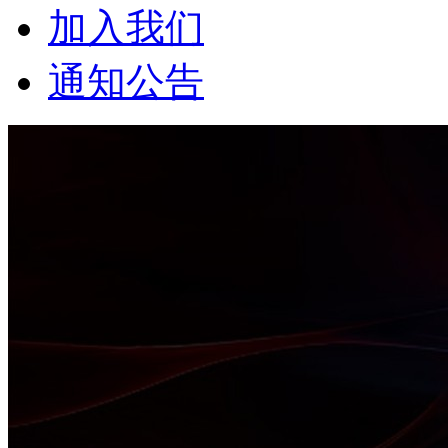
加入我们
通知公告