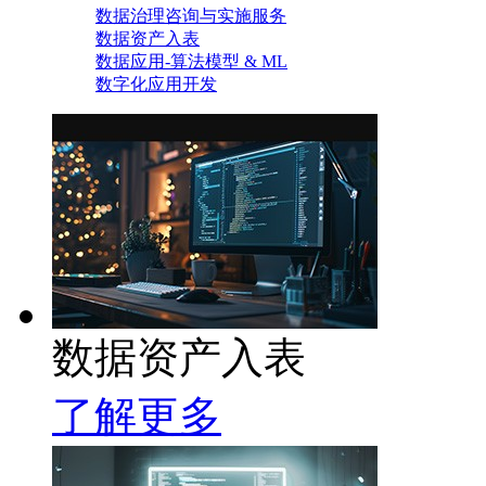
数据治理咨询与实施服务
数据资产入表
数据应用-算法模型 & ML
数字化应用开发
数据资产入表
了解更多