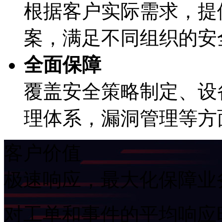
根据客户实际需求
案，满足不同组织的
全面保障
覆盖安全策略制定、
理体系，漏洞管理等方
客户价值
极速响应，最大化保障
对工单和事件的平均响应