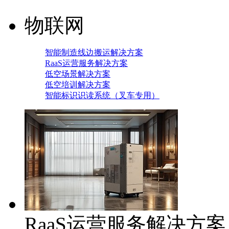
物联网
智能制造线边搬运解决方案
RaaS运营服务解决方案
低空场景解决方案
低空培训解决方案
智能标识识读系统（叉车专用）
RaaS运营服务解决方案