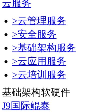
云服务
>云管理服务
>安全服务
>基础架构服务
>云应用服务
>云培训服务
基础架构软硬件
J9国际鲲泰