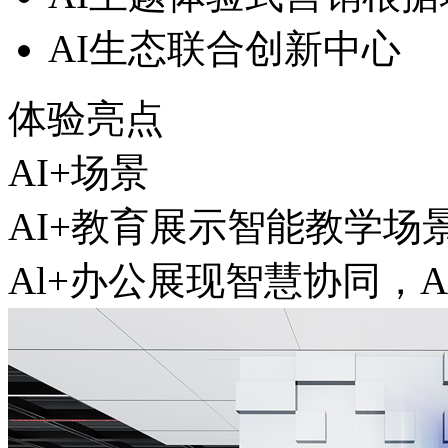
AI生态联合创新中心
体验亮点
AI+场景
AI+教育展示智能教学场景
Al+办公展现智慧协同