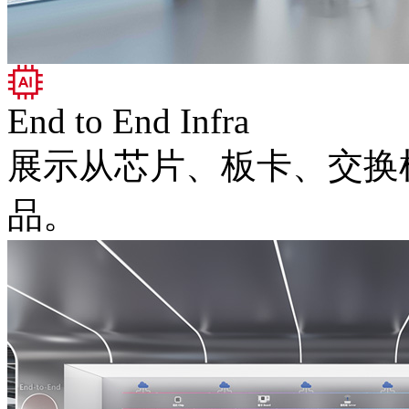
End to End Infra
展示从芯片、板卡
品。