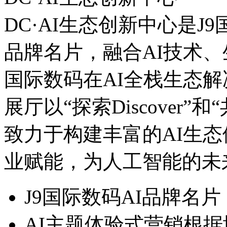
DC·AI生态创新中心是
品牌名片，融合AI技术
国际数码在AI全栈生态
展厅以“探索Discover”和“共
致力于构建丰富的AI生态体系
业赋能，为人工智能
J9国际数码AI品牌名片
AI主题体验式营销根据