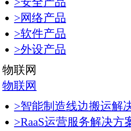
>安全产品
>网络产品
>软件产品
>外设产品
物联网
物联网
>智能制造线边搬运解
>RaaS运营服务解决方