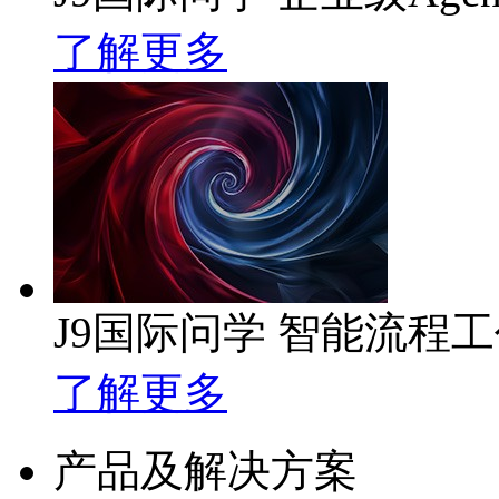
了解更多
J9国际问学 智能流程
了解更多
产品及解决方案