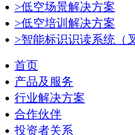
>低空场景解决方案
>低空培训解决方案
>智能标识识读系统（
首页
产品及服务
行业解决方案
合作伙伴
投资者关系