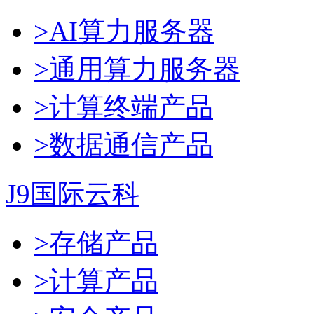
>AI算力服务器
>通用算力服务器
>计算终端产品
>数据通信产品
J9国际云科
>存储产品
>计算产品